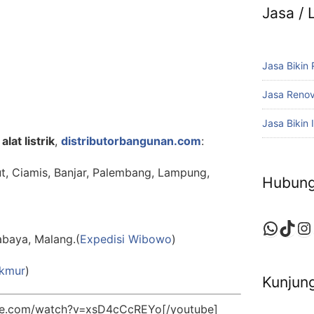
Jasa /
Jasa Bikin
Jasa Reno
Jasa Bikin I
alat listrik
,
distributorbangunan.com
:
ut, Ciamis, Banjar, Palembang, Lampung,
Hubung
Whats
TikT
In
abaya, Malang.(
Expedisi Wibowo
)
akmur
)
Kunjung
be.com/watch?v=xsD4cCcREYo[/youtube]