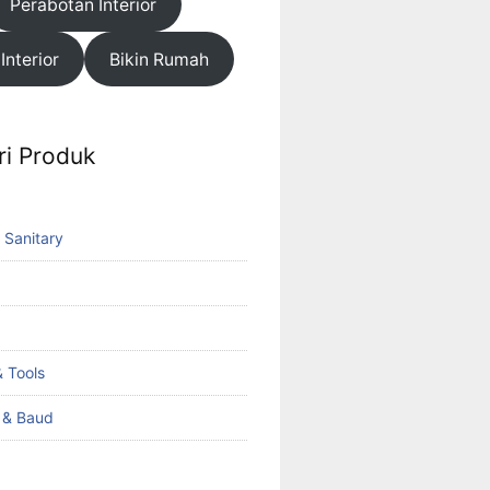
Perabotan Interior
 Interior
Bikin Rumah
ri Produk
 Sanitary
 Tools
k & Baud