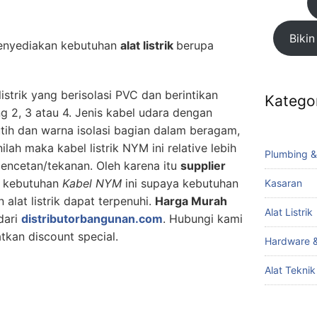
Bikin
nyediakan kebutuhan
alat listrik
berupa
strik yang berisolasi PVC dan berintikan
Katego
ng 2, 3 atau 4. Jenis kabel udara dengan
utih dan warna isolasi bagian dalam beragam,
ilah maka kabel listrik NYM ini relative lebih
Plumbing &
encetan/tekanan. Oleh karena itu
supplier
 kebutuhan
Kabel NYM
ini supaya kebutuhan
Kasaran
alat listrik dapat terpenuhi.
Harga Murah
Alat Listrik
dari
distributorbangunan.com
. Hubungi kami
kan discount special.
Hardware &
Alat Tekni