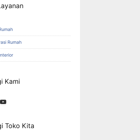
 Layanan
 Rumah
vasi Rumah
nterior
i Kami
App
ok
stagram
YouTube
i Toko Kita