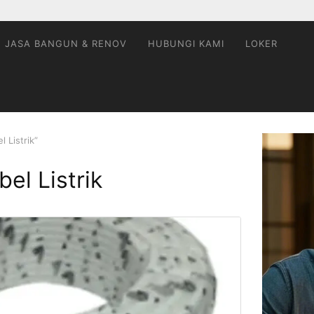
JASA BANGUN & RENOV
HUBUNGI KAMI
LOKER
 Listrik”
el Listrik