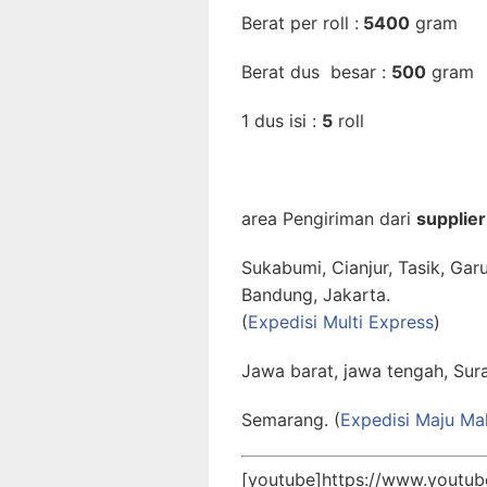
Berat per roll :
5400
gram
Berat dus besar :
500
gram
1 dus isi :
5
roll
area Pengiriman dari
supplier 
Sukabumi, Cianjur, Tasik, Gar
Bandung, Jakarta.
(
Expedisi Multi Express
)
Jawa barat, jawa tengah, Sur
Semarang. (
Expedisi Maju M
[youtube]https://www.youtu