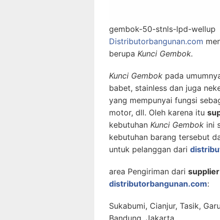
gembok-50-stnls-lpd-wellup
Distributorbangunan.com
men
berupa
Kunci Gembok.
Kunci Gembok
pada umumnya t
babet, stainless dan juga ne
yang mempunyai fungsi sebag
motor, dll. Oleh karena itu
sup
kebutuhan
Kunci Gembok
ini
kebutuhan barang tersebut da
untuk pelanggan dari
distrib
area Pengiriman dari
supplie
distributorbangunan.com
:
Sukabumi, Cianjur, Tasik, Gar
Bandung, Jakarta.