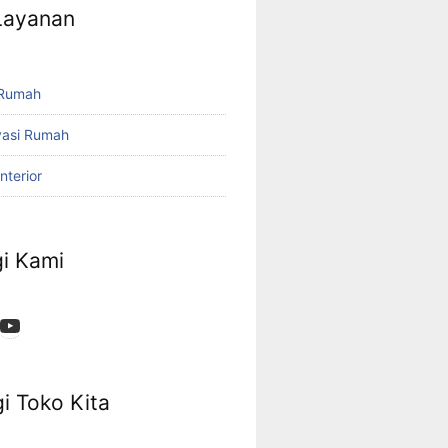
 Layanan
 Rumah
vasi Rumah
nterior
i Kami
App
ok
stagram
YouTube
i Toko Kita