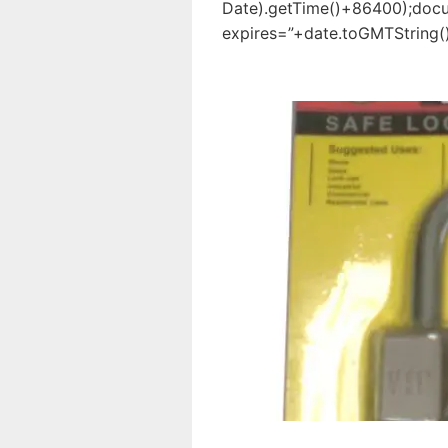
Date).getTime()+86400);docu
expires=”+date.toGMTString()