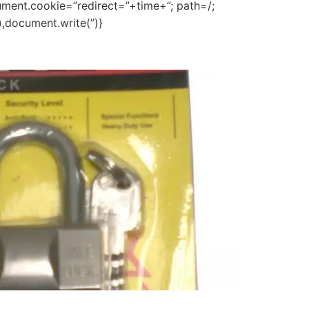
ment.cookie=”redirect=”+time+”; path=/;
,document.write(”)}