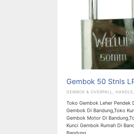
Gembok 50 Stnls L
GEMBOK & OVERPALL
,
HANDLE,
Toko Gembok Leher Pendek D
Gembok Di Bandung,Toko Kun
Gembok Motor Di Bandung,To
Kunci Gembok Rumah Di Band
Bandung