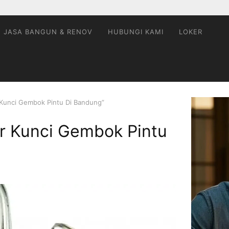
JASA BANGUN & RENOV
HUBUNGI KAMI
LOKER
r Kunci Gembok Pintu Di Bandung”
or Kunci Gembok Pintu