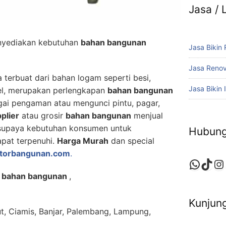
Jasa /
yediakan kebutuhan
bahan bangunan
Jasa Bikin
Jasa Reno
erbuat dari bahan logam seperti besi,
Jasa Bikin I
kel, merupakan perlengkapan
bahan bangunan
ai pengaman atau mengunci pintu, pagar,
plier
atau grosir
bahan bangunan
menjual
 supaya kebutuhan konsumen untuk
Hubung
pat terpenuhi.
Harga Murah
dan special
utorbangunan.com
.
Whats
TikT
In
r bahan bangunan
,
Kunjung
ut, Ciamis, Banjar, Palembang, Lampung,