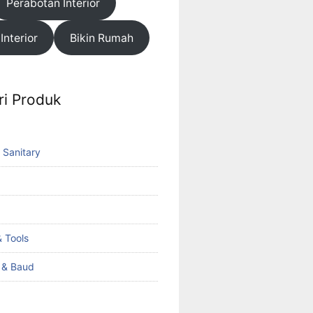
Perabotan Interior
 Interior
Bikin Rumah
ri Produk
 Sanitary
 Tools
k & Baud