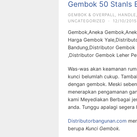
Gembok 50 Stanls B
GEMBOK & OVERPALL
,
HANDLE,
UNCATEGORIZED
·
12/10/2015
Gembok,Aneka Gembok,Aneka
Harga Gembok Yale,Distribut
Bandung,Distributor Gembok 
,Distributor Gembok Leher Pe
Was-was akan keamanan ruma
kunci belumlah cukup. Tamba
dengan gembok. Meski sebenar
menerapkan pengamanan gand
kami Meyediakan Berbagai j
anda. Tunggu apalagi segera 
Distributorbangunan.com
men
berupa
Kunci Gembok.