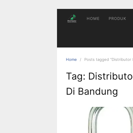
Skip
to
content
HOME
PRODUK
Home
Posts tagged “Distributo
Tag:
Distribut
Di Bandung