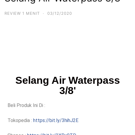
REVIEW 1 MENIT
·
03/12/2020
Selang Air Waterpass
3/8'
Beli Produk Ini Di :
Tokopedia :
https://bit.ly/3hihJ2E