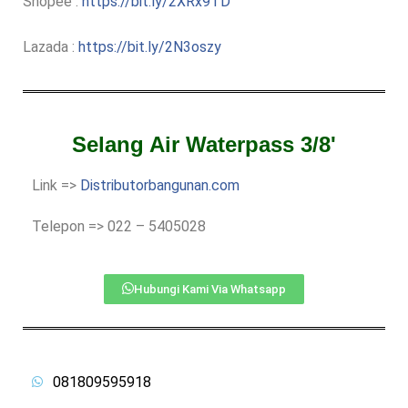
Shopee :
https://bit.ly/2XRx9TD
Lazada :
https://bit.ly/2N3oszy
Selang Air Waterpass 3/8'
Link =>
Distributorbangunan.com
Telepon => 022 – 5405028
Hubungi Kami Via Whatsapp
081809595918