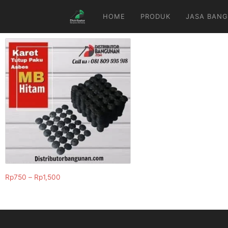
HOME
PRODUK
JASA BANG
Rp
750
–
Rp
1,500