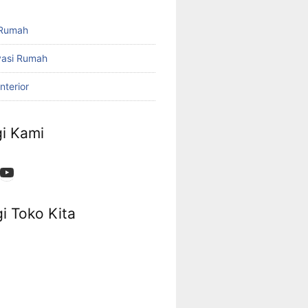
 Rumah
vasi Rumah
nterior
i Kami
App
ok
stagram
YouTube
i Toko Kita