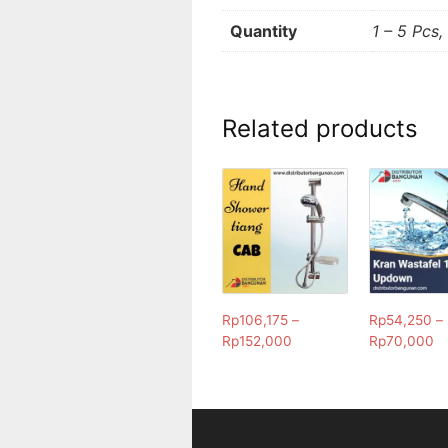
Quantity
1 – 5 Pcs,
Related products
Rp
106,175
–
Rp
54,250
–
Rp
152,000
Rp
70,000