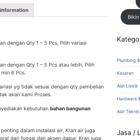
 information
Bikin
Katego
 dengan Qty 1 – 5 Pcs, Pilih variasi
Plumbing &
 dengan Qty 1 – 5 Pcs atau lebih, Pilih
 min 6 Pcs.
Kasaran
Alat Listrik
riasi yg tidak sesuai dengan qty pembelian
ak akan kami Proses.
Hardware &
yediakan kebutuhan
bahan bangunan
Alat Tekni
enting dalam instalasi air,
Kran
air juga
Jasa /
gral dari fungsi dan aksen dapur. Kran juga