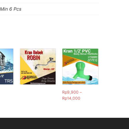
 Min 6 Pcs
Rp
9,900
–
Rp
14,000