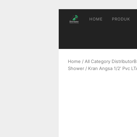
Skip
to
content
HOME
PRODUK
Home
/
All Category Distributo
Shower
/ Kran Angsa 1/2′ Pvc 