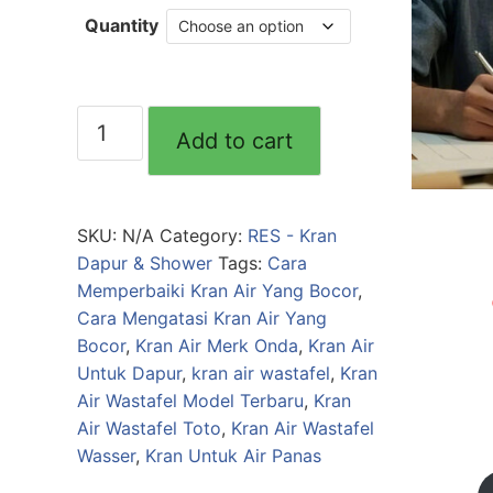
Quantity
Kran
Add to cart
Angsa
1/2'
Pvc
LTA01E
SKU:
N/A
Category:
RES - Kran
LOTUS
Dapur & Shower
Tags:
Cara
quantity
Memperbaiki Kran Air Yang Bocor
,
Cara Mengatasi Kran Air Yang
Bocor
,
Kran Air Merk Onda
,
Kran Air
Untuk Dapur
,
kran air wastafel
,
Kran
Air Wastafel Model Terbaru
,
Kran
Air Wastafel Toto
,
Kran Air Wastafel
Wasser
,
Kran Untuk Air Panas