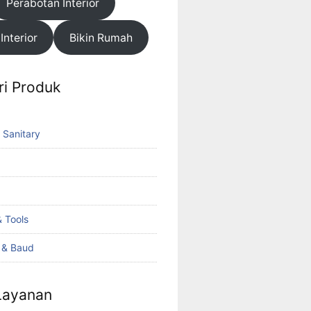
Perabotan Interior
 Interior
Bikin Rumah
ri Produk
 Sanitary
 Tools
k & Baud
 Layanan