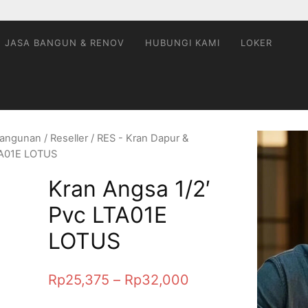
JASA BANGUN & RENOV
HUBUNGI KAMI
LOKER
rBangunan
/
Reseller
/
RES - Kran Dapur &
LTA01E LOTUS
Kran Angsa 1/2′
Pvc LTA01E
LOTUS
Rp
25,375
–
Rp
32,000