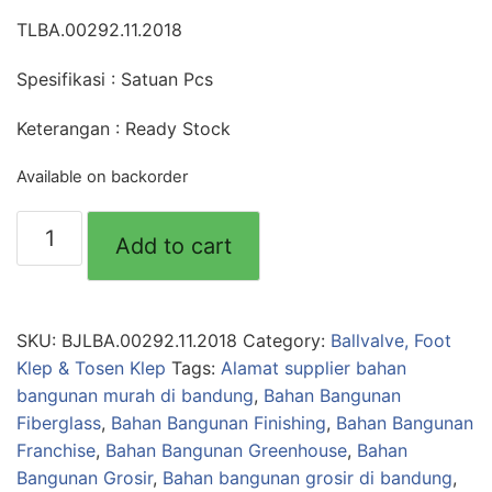
TLBA.00292.11.2018
Spesifikasi : Satuan Pcs
Keterangan : Ready Stock
Available on backorder
Ballvalve
Add to cart
1/2'
Pvc
GOLDFISH
(45)
SKU:
BJLBA.00292.11.2018
Category:
Ballvalve, Foot
quantity
Klep & Tosen Klep
Tags:
Alamat supplier bahan
bangunan murah di bandung
,
Bahan Bangunan
Fiberglass
,
Bahan Bangunan Finishing
,
Bahan Bangunan
Franchise
,
Bahan Bangunan Greenhouse
,
Bahan
Bangunan Grosir
,
Bahan bangunan grosir di bandung
,