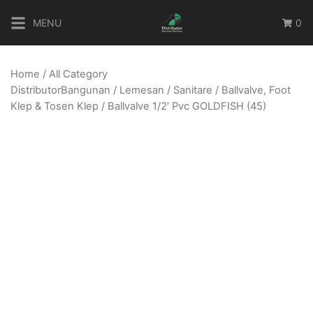
Skip
MENU
0
to
content
Home
/
All Category
DistributorBangunan
/
Lemesan
/
Sanitare
/
Ballvalve, Foot
Klep & Tosen Klep
/ Ballvalve 1/2′ Pvc GOLDFISH (45)