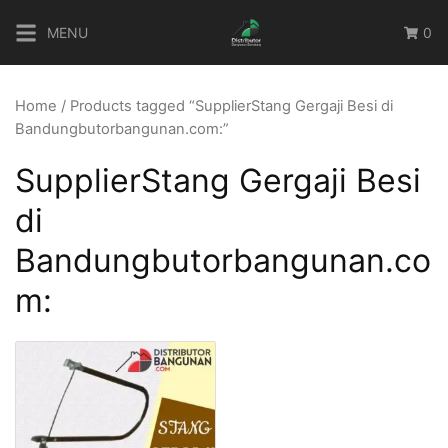
Skip
MENU
0
to
content
Home
/ Products tagged “SupplierStang Gergaji Besi di
Bandungbutorbangunan.com:”
SupplierStang Gergaji Besi
di
Bandungbutorbangunan.co
m: