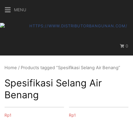
Skip
MENU
to
content
0
Home
/ Products tagged “Spesifikasi Selang Air Benang”
Spesifikasi Selang Air
Benang
Rp
1
Rp
1