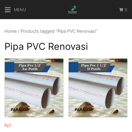
Skip
MENU
0
to
content
Home
/ Products tagged “Pipa PVC Renovasi”
Pipa PVC Renovasi
Rp
1