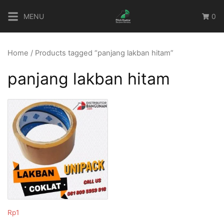
Skip
MENU
0
to
content
Home
/ Products tagged “panjang lakban hitam”
panjang lakban hitam
Rp
1