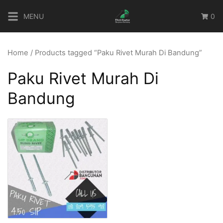
Skip
MENU
0
to
content
Home
/ Products tagged “Paku Rivet Murah Di Bandung”
Paku Rivet Murah Di
Bandung