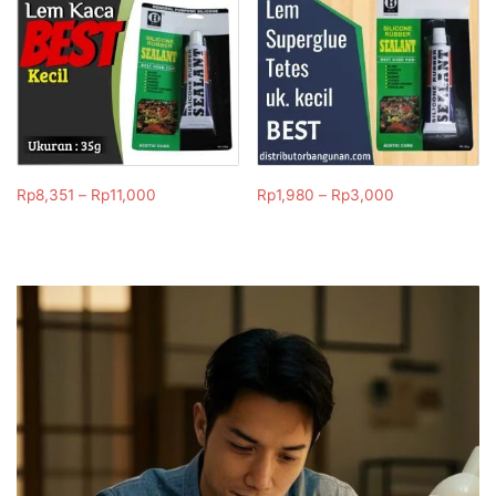
Rp
8,351
–
Rp
11,000
Rp
1,980
–
Rp
3,000