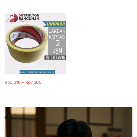
Rp
5,610
–
Rp
7,500