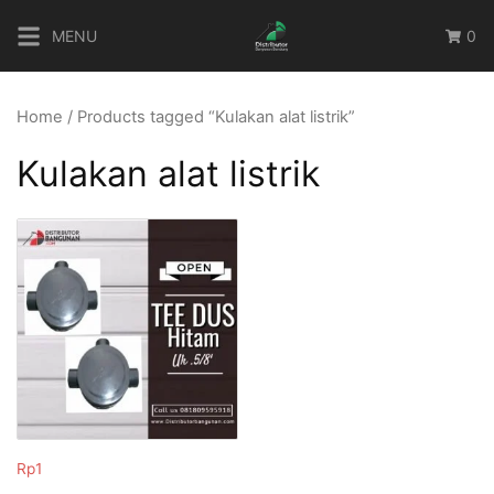
Skip
MENU
0
to
content
Home
/ Products tagged “Kulakan alat listrik”
Kulakan alat listrik
Rp
1