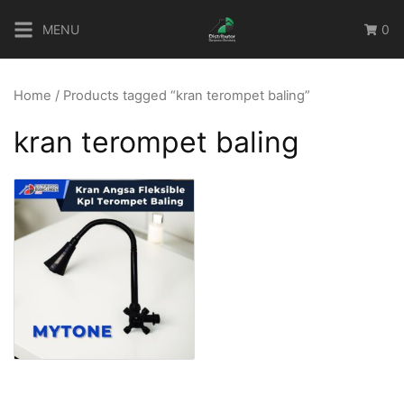
Skip
MENU
0
to
content
Home
/ Products tagged “kran terompet baling”
kran terompet baling