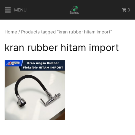
Skip
MENU
0
to
content
Home
/ Products tagged “kran rubber hitam import”
kran rubber hitam import