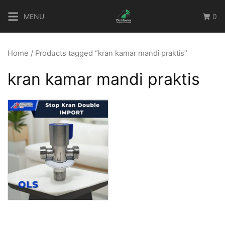
Skip
MENU
0
to
content
Home
/ Products tagged “kran kamar mandi praktis”
kran kamar mandi praktis