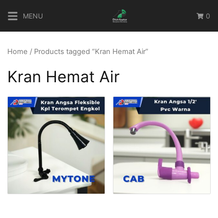
Skip
MENU
0
to
content
Home
/ Products tagged “Kran Hemat Air”
Kran Hemat Air