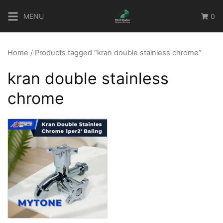
Skip
MENU
0
to
content
Home
/ Products tagged “kran double stainless chrome”
kran double stainless
chrome