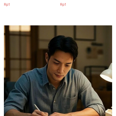
Rp
1
Rp
1