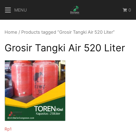
Skip
MENU
0
to
content
Home
/ Products tagged “Grosir Tangki Air 520 Liter”
Grosir Tangki Air 520 Liter
Rp
1