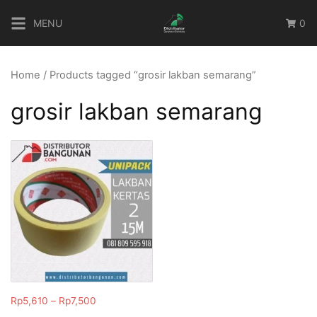
Skip
MENU
0
to
content
Home
/ Products tagged “grosir lakban semarang”
grosir lakban semarang
Rp
5,610
–
Rp
7,500