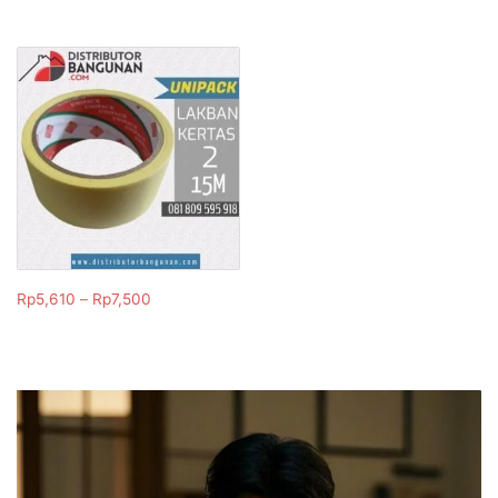
Rp
5,610
–
Rp
7,500