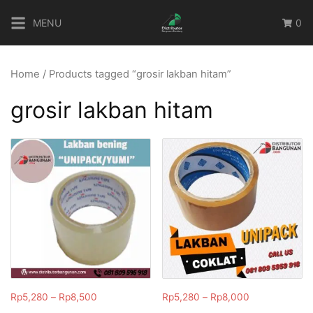
Skip
MENU
0
to
content
Home
/ Products tagged “grosir lakban hitam”
grosir lakban hitam
Rp
5,280
–
Rp
8,500
Rp
5,280
–
Rp
8,000