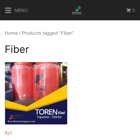
Skip
MENU
0
to
content
Home
/ Products tagged “Fiber”
Fiber
Rp
1