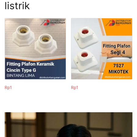
listrik
Rp
1
Rp
1