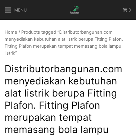
Skip
MENU
0
to
content
Home
/ Products tagged “Distributorbangunan.com
menyediakan kebutuhan alat listrik berupa Fitting Plafon.
Fitting Plafon merupakan tempat memasang bola lampu
listrik”
Distributorbangunan.com
menyediakan kebutuhan
alat listrik berupa Fitting
Plafon. Fitting Plafon
merupakan tempat
memasang bola lampu