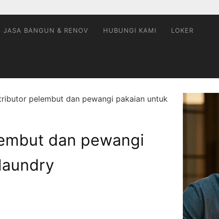
JASA BANGUN & RENOV
HUBUNGI KAMI
LOKER
tributor pelembut dan pewangi pakaian untuk
elembut dan pewangi
laundry