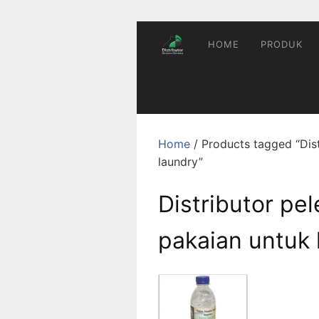
Skip
to
content
HOME
PRODUK
Home
/ Products tagged “Dis
laundry”
Distributor p
pakaian untuk 