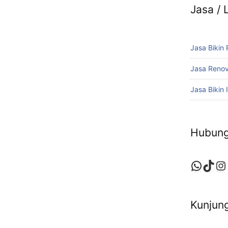
Jasa /
Jasa Bikin
Jasa Reno
Jasa Bikin I
Hubung
Whats
TikT
In
Kunjung