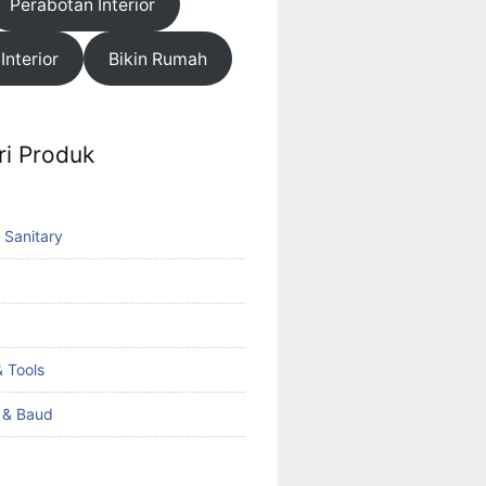
Perabotan Interior
 Interior
Bikin Rumah
ri Produk
 Sanitary
 Tools
k & Baud