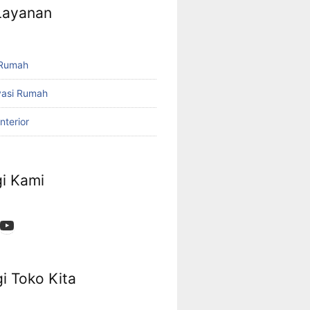
 Layanan
 Rumah
vasi Rumah
nterior
i Kami
App
ok
stagram
YouTube
i Toko Kita