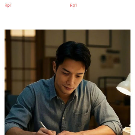
Rp
1
Rp
1