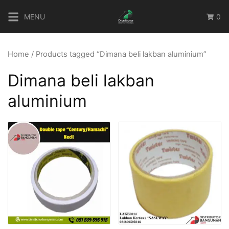
Skip
MENU
0
to
content
Home
/ Products tagged “Dimana beli lakban aluminium”
Dimana beli lakban
aluminium