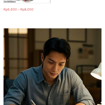
Rp
6,600
–
Rp
8,000