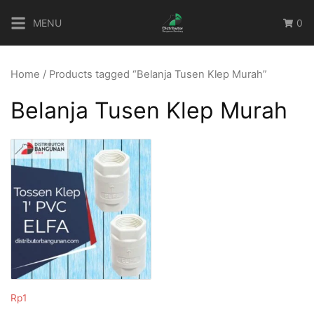
Skip
MENU
0
to
content
Home
/ Products tagged “Belanja Tusen Klep Murah”
Belanja Tusen Klep Murah
Rp
1