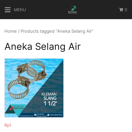
Skip
MENU
0
to
content
Home
/ Products tagged “Aneka Selang Air”
Aneka Selang Air
Rp
1