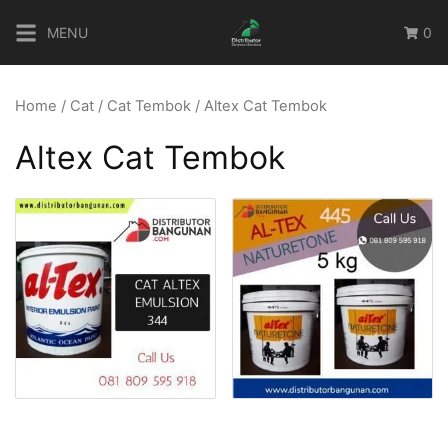
Skip
MENU
0
to
content
Home
/
Cat
/
Cat Tembok
/ Altex Cat Tembok
Altex Cat Tembok