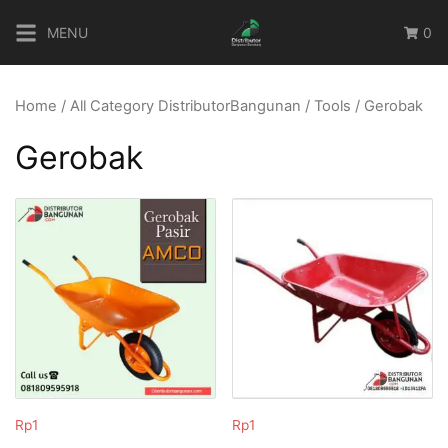
Skip
MENU
0
to
content
Home
/
All Category DistributorBangunan
/
Tools
/ Gerobak
Gerobak
Rp
1
Rp
1