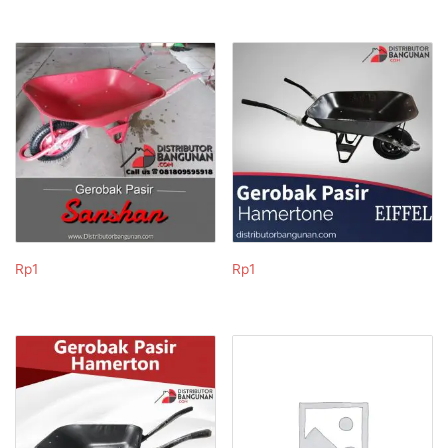
Rp
1
Rp
1