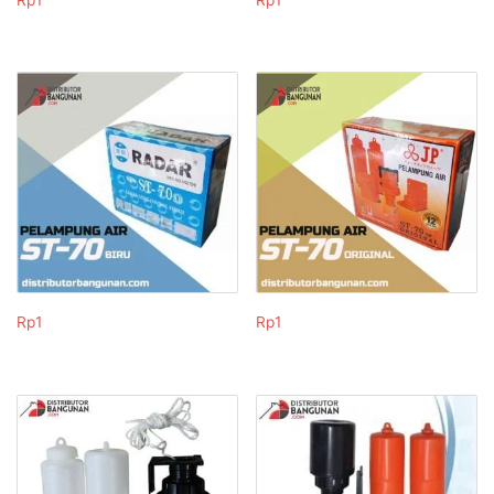
Rp
1
Rp
1