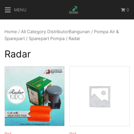
Skip
MENU
0
to
content
Home
/
All Category DistributorBangunan
/
Pompa Air &
Sparepart
/
Sparepart Pompa
/ Radar
Radar
Rp
1
Rp
1