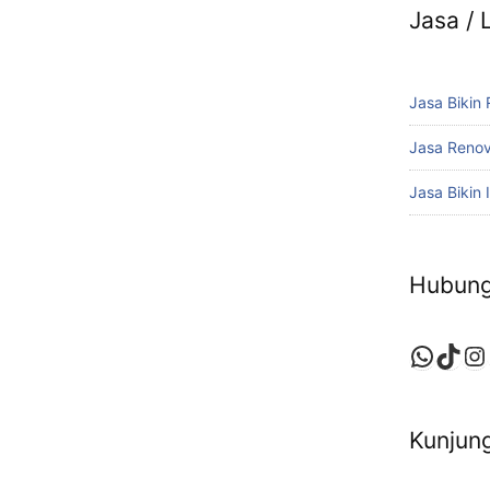
Jasa /
Jasa Bikin
Jasa Reno
Jasa Bikin I
Hubung
Whats
TikT
In
Kunjung