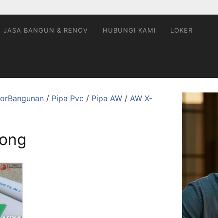
JASA BANGUN & RENOV
HUBUNGI KAMI
LOKER
utorBangunan
/
Pipa Pvc
/
Pipa AW
/
AW X-
rong