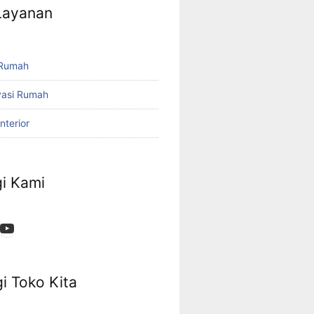
 Layanan
 Rumah
vasi Rumah
nterior
i Kami
App
ok
stagram
YouTube
i Toko Kita