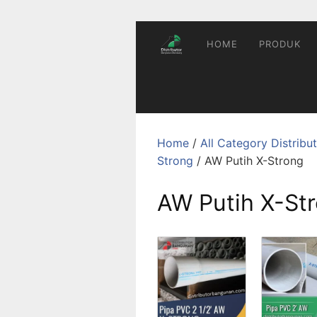
Skip
to
content
HOME
PRODUK
Home
/
All Category Distrib
Strong
/ AW Putih X-Strong
AW Putih X-St