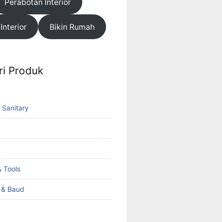
Perabotan Interior
 Interior
Bikin Rumah
ri Produk
 Sanitary
 Tools
k & Baud