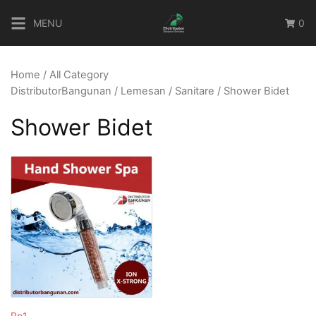
Skip
MENU
0
to
content
Home
/
All Category
DistributorBangunan
/
Lemesan
/
Sanitare
/ Shower Bidet
Shower Bidet
Rp
1