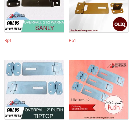
Rp
1
Rp
1