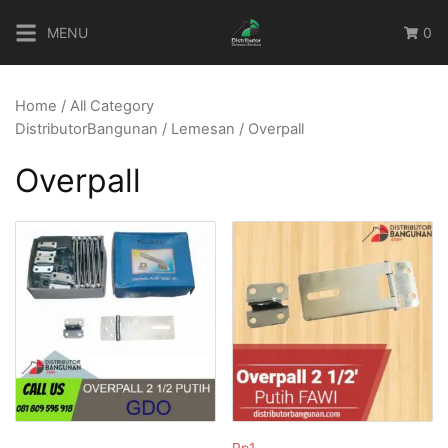
Skip
MENU
0
to
content
Home
/
All Category
DistributorBangunan
/
Lemesan
/ Overpall
Overpall
Rp
1