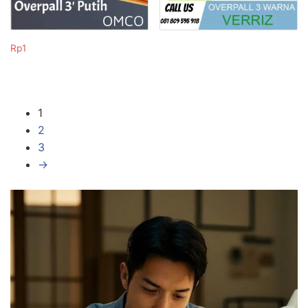
Rp
1
1
2
3
→