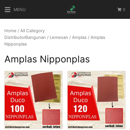
Skip
MENU
0
to
content
Home
/
All Category
DistributorBangunan
/
Lemesan
/
Amplas
/ Amplas
Nipponplas
Amplas Nipponplas