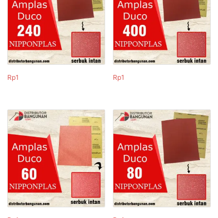
Rp
1
Rp
1