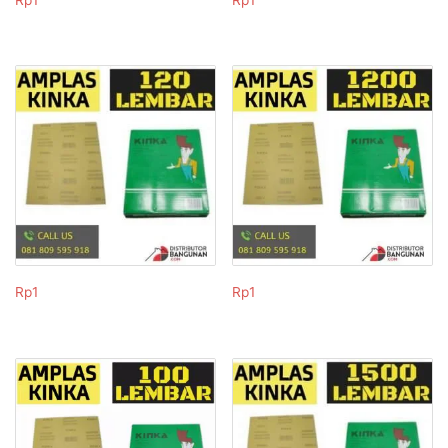
Rp
1
Rp
1