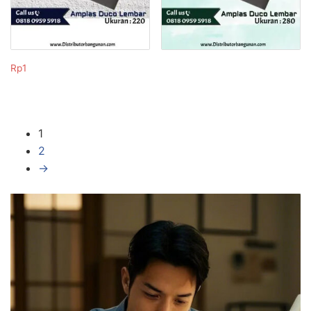
Rp
1
1
2
→