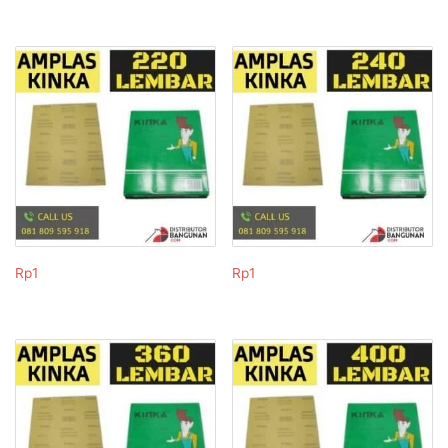
Rp
1
Rp
1