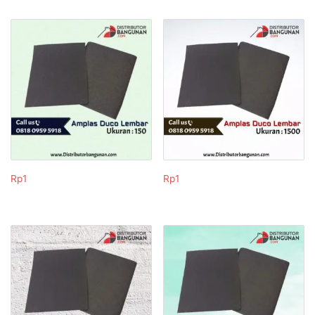
Rp
1
Rp
1