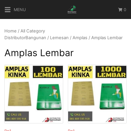
Skip
MENU
0
to
content
Home
/
All Category
DistributorBangunan
/
Lemesan
/
Amplas
/ Amplas Lembar
Amplas Lembar
Rp
1
Rp
1