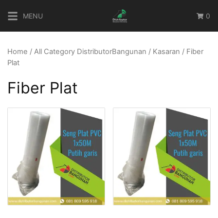
Skip
MENU
0
to
content
Home
/
All Category DistributorBangunan
/
Kasaran
/ Fiber
Plat
Fiber Plat