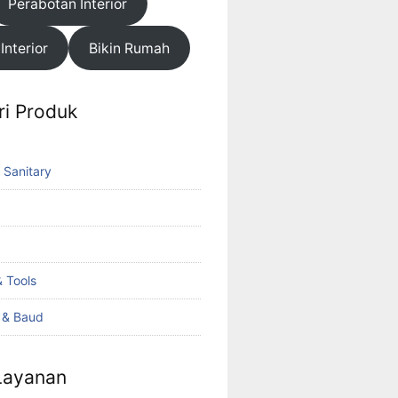
Perabotan Interior
 Interior
Bikin Rumah
ri Produk
 Sanitary
 Tools
k & Baud
 Layanan