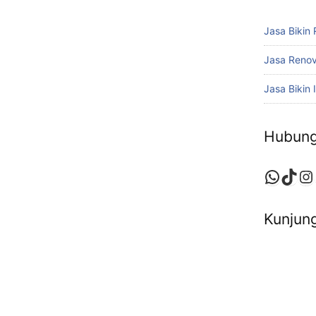
Jasa Bikin
Jasa Reno
Jasa Bikin I
Hubung
Whats
TikT
In
Kunjung