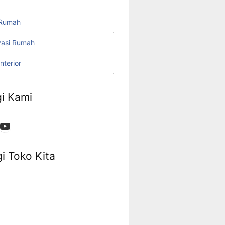
 Rumah
vasi Rumah
nterior
i Kami
App
ok
stagram
YouTube
i Toko Kita