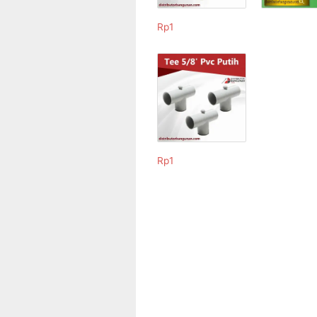
Rp
1
Rp
1