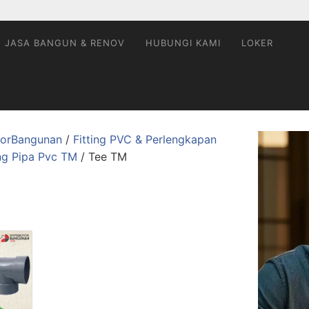
JASA BANGUN & RENOV
HUBUNGI KAMI
LOKER
utorBangunan
/
Fitting PVC & Perlengkapan
ing Pipa Pvc TM
/ Tee TM