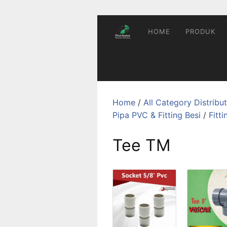
Skip
to
content
HOME
PRODUK
Home
/
All Category Distrib
Pipa PVC & Fitting Besi
/
Fitt
Tee TM