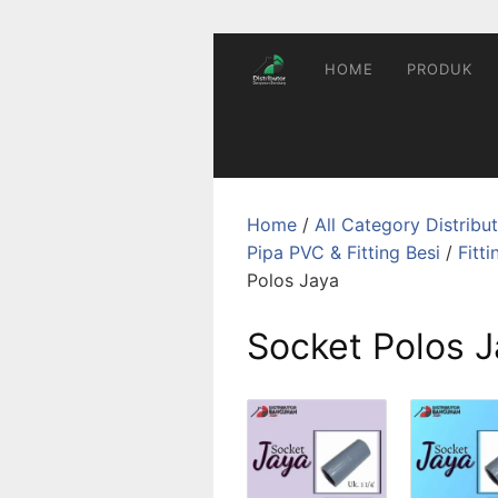
Skip
to
content
HOME
PRODUK
Home
/
All Category Distrib
Pipa PVC & Fitting Besi
/
Fitt
Polos Jaya
Socket Polos J