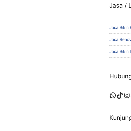
Jasa /
Jasa Bikin
Jasa Reno
Jasa Bikin I
Hubung
Whats
TikT
In
Kunjung