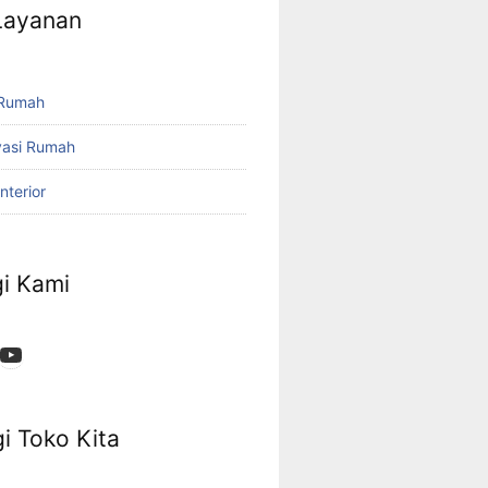
 Layanan
 Rumah
vasi Rumah
nterior
i Kami
App
ok
stagram
YouTube
i Toko Kita