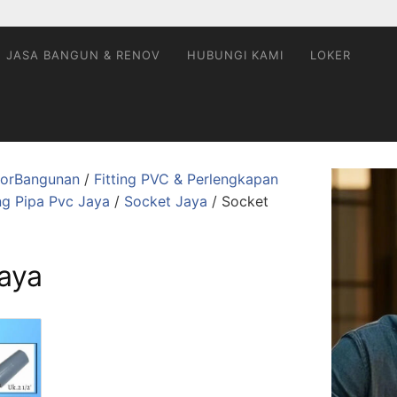
JASA BANGUN & RENOV
HUBUNGI KAMI
LOKER
utorBangunan
/
Fitting PVC & Perlengkapan
ing Pipa Pvc Jaya
/
Socket Jaya
/ Socket
aya