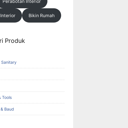
Perabotan Interior
 Interior
Bikin Rumah
ri Produk
 Sanitary
 Tools
k & Baud