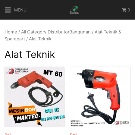
Skip
MENU
0
to
content
Home
/
All Category DistributorBangunan
/
Alat Teknik &
Sparepart
/ Alat Teknik
Alat Teknik
Rp
1
Rp
1