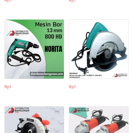
Rp
1
Rp
1