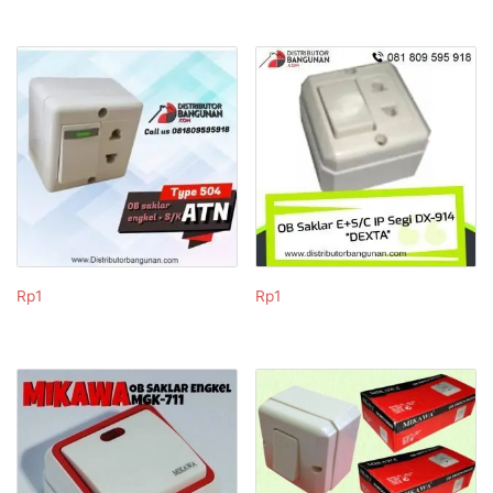
Rp
1
Rp
1