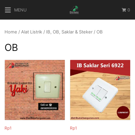
Skip
MENU
0
to
content
Home
/
Alat Listrik
/
IB, OB, Saklar & Steker
/ OB
OB
Rp
1
Rp
1