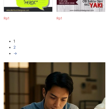
Rp
1
Rp
1
1
2
→