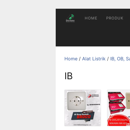
Skip
to
content
HOME
PRODUK
Home
/
Alat Listrik
/
IB, OB, S
IB