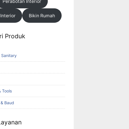
Perabotan Interior
 Interior
Bikin Rumah
ri Produk
 Sanitary
 Tools
k & Baud
 Layanan