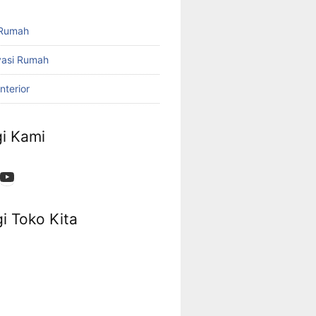
 Rumah
vasi Rumah
nterior
i Kami
App
ok
stagram
YouTube
i Toko Kita