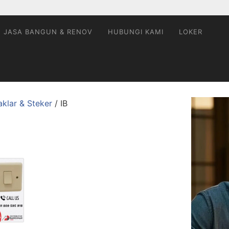
JASA BANGUN & RENOV
HUBUNGI KAMI
LOKER
aklar & Steker
/ IB