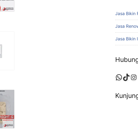
Jasa Bikin
Jasa Reno
Jasa Bikin I
Hubung
Whats
TikT
In
Kunjung