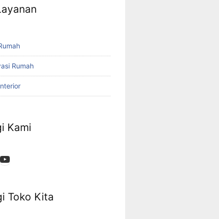
 Layanan
 Rumah
vasi Rumah
nterior
i Kami
App
ok
stagram
YouTube
i Toko Kita