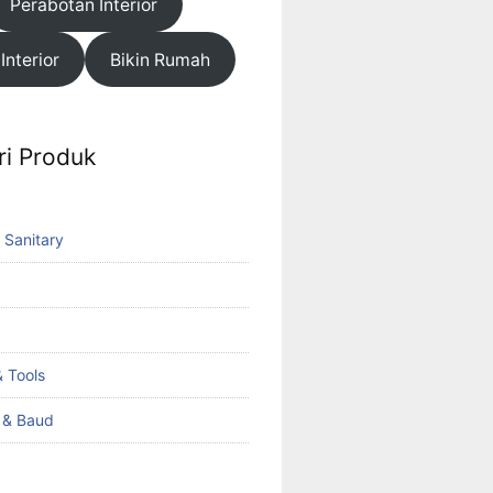
Perabotan Interior
 Interior
Bikin Rumah
ri Produk
 Sanitary
 Tools
k & Baud