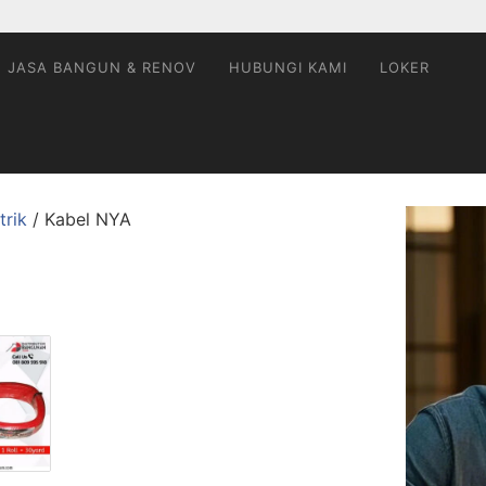
JASA BANGUN & RENOV
HUBUNGI KAMI
LOKER
trik
/ Kabel NYA