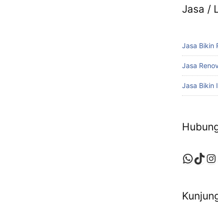
Jasa /
Jasa Bikin
Jasa Reno
Jasa Bikin I
Hubung
Whats
TikT
In
Kunjung