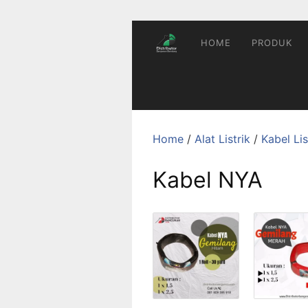
Skip
to
content
HOME
PRODUK
Home
/
Alat Listrik
/
Kabel Lis
Kabel NYA