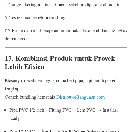
Tunggu kering minimal 5 menit sebelum dipasang aliran air.
Tes tekanan sebelum finishing.
👉 Kalau cara ini diterapkan, umur pakai bisa lebih lama & bebas
drama bocor.
17. Kombinasi Produk untuk Proyek
Lebih Efisien
Biasanya, developer nggak cuma beli pipa, tapi butuh paket
lengkap.
Contoh bundling hemat ala
DistributorBangunan.com
:
Pipa PVC 1/2 inch + Fitting PVC + Lem PVC → Instalasi
ready
Pipa PVC 1/2 inch + Toren Air KIWI → Solusi distribusi air