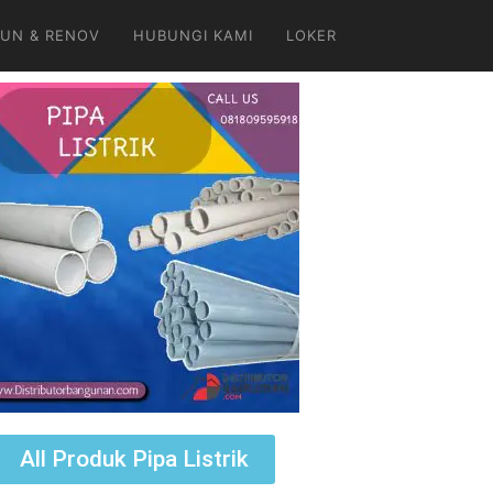
UN & RENOV
HUBUNGI KAMI
LOKER
All Produk Pipa Listrik