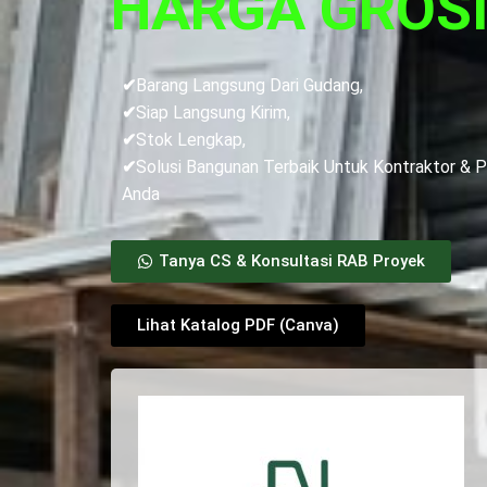
HARGA GROS
✔
Barang Langsung Dari Gudang,
✔
Siap Langsung Kirim,
✔
Stok Lengkap,
✔
Solusi Bangunan Terbaik Untuk Kontraktor & 
Anda
Tanya CS & Konsultasi RAB Proyek
Lihat Katalog PDF (Canva)