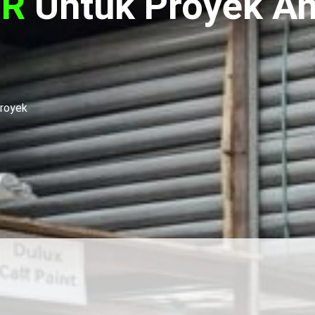
IR
Untuk Proyek An
Proyek