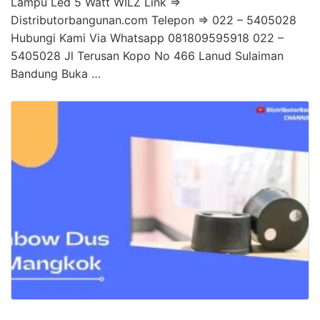
Lampu Led 5 Watt WILZ Link =>
Distributorbangunan.com Telepon => 022 – 5405028
Hubungi Kami Via Whatsapp 081809595918 022 –
5405028 Jl Terusan Kopo No 466 Lanud Sulaiman
Bandung Buka …