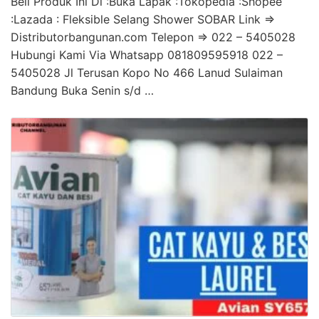
Beli Produk Ini Di :Buka Lapak :Tokopedia :Shopee
:Lazada : Fleksible Selang Shower SOBAR Link =>
Distributorbangunan.com Telepon => 022 – 5405028
Hubungi Kami Via Whatsapp 081809595918 022 –
5405028 Jl Terusan Kopo No 466 Lanud Sulaiman
Bandung Buka Senin s/d …