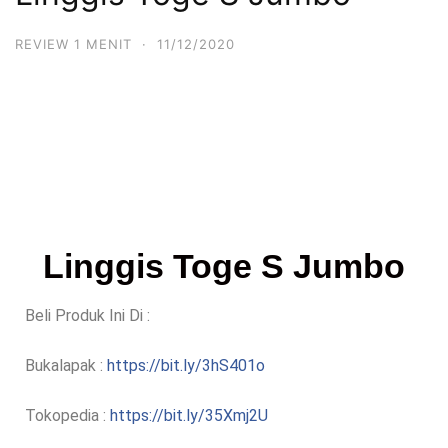
REVIEW 1 MENIT
·
11/12/2020
Linggis Toge S Jumbo
Beli Produk Ini Di :
Bukalapak :
https://bit.ly/3hS401o
Tokopedia :
https://bit.ly/35Xmj2U